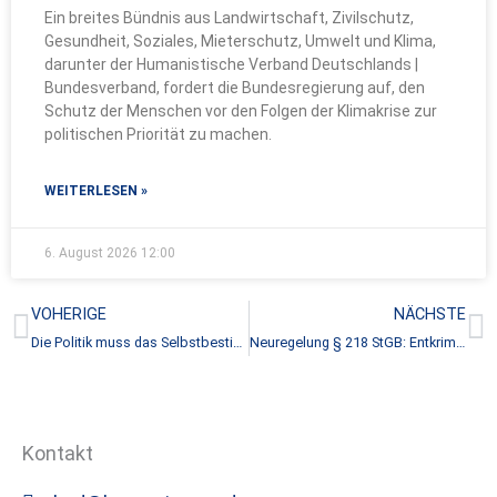
Ein breites Bündnis aus Landwirtschaft, Zivilschutz,
Gesundheit, Soziales, Mieterschutz, Umwelt und Klima,
darunter der Humanistische Verband Deutschlands |
Bundesverband, fordert die Bundesregierung auf, den
Schutz der Menschen vor den Folgen der Klimakrise zur
politischen Priorität zu machen.
WEITERLESEN »
6. August 2026
12:00
Zurück
N
VOHERIGE
NÄCHSTE
Die Politik muss das Selbstbestimmungsrecht der Schwangeren schnellstmöglich stärken
Neuregelung § 218 StGB: Entkriminalisierung bedeutet auch Entstigmatisierung
Kontakt