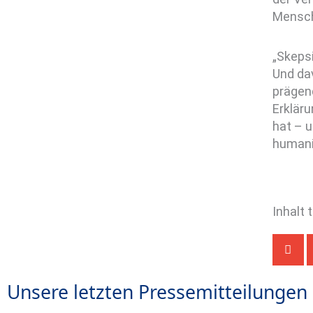
Mensch
„Skepsi
Und dav
prägend
Erkläru
hat – 
humani
Inhalt 
Unsere letzten Pressemitteilungen