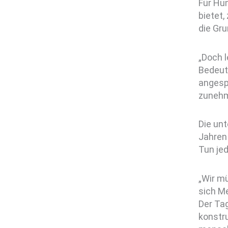
Für Hu
bietet
die Gru
„Doch l
Bedeutu
angesp
zunehm
Die un
Jahren
Tun je
„Wir m
sich M
Der Tag
konstru