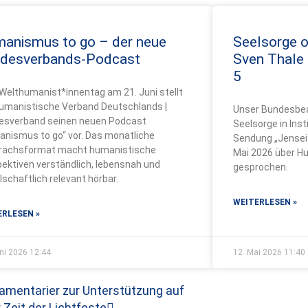
anismus to go – der neue
Seelsorge 
desverbands-Podcast
Sven Thale
5
elthumanist*innentag am 21. Juni stellt
Humanistische Verband Deutschlands |
Unser Bundesbea
esverband seinen neuen Podcast
Seelsorge in Inst
nismus to go“ vor. Das monatliche
Sendung „Jenseit
rächsformat macht humanistische
Mai 2026 über Hu
ektiven verständlich, lebensnah und
gesprochen.
lschaftlich relevant hörbar.
WEITERLESEN »
ERLESEN »
uni 2026
12:44
12. Mai 2026
11:40
Nächster
lamentarier zur Unterstützung auf
Zeit der Lichtfeste