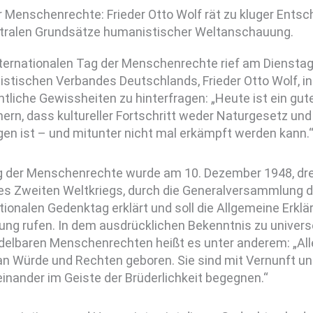
 Menschenrechte: Frieder Otto Wolf rät zu kluger Entsc
ntralen Grundsätze humanistischer Weltanschauung.
ternationalen Tag der Menschenrechte rief am Dienstag
tischen Verbandes Deutschlands, Frieder Otto Wolf, in 
tliche Gewissheiten zu hinterfragen: „Heute ist ein gut
nern, dass kultureller Fortschritt weder Naturgesetz und
gen ist – und mitunter nicht mal erkämpft werden kann.
g der Menschenrechte wurde am 10. Dezember 1948, dre
es Zweiten Weltkriegs, durch die Generalversammlung 
tionalen Gedenktag erklärt und soll die Allgemeine Erk
ung rufen. In dem ausdrücklichen Bekenntnis zu univers
delbaren Menschenrechten heißt es unter anderem: „All
 an Würde und Rechten geboren. Sie sind mit Vernunft 
einander im Geiste der Brüderlichkeit begegnen.“