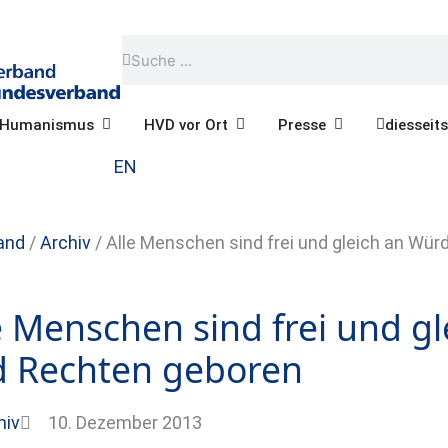
Suche
Suche
Öffne Praktischer Humanismus
Öffne HVD vor Ort
Öffne Presse
r Humanismus
HVD vor Ort
Presse
diesseits
EN
and
/
Archiv
/
Alle Menschen sind frei und gleich an Wü
e Menschen sind frei und g
 Rechten geboren
hiv
10. Dezember 2013