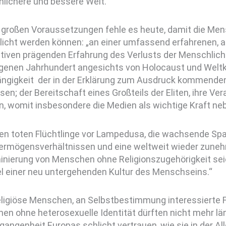
lichere und bessere Welt.“
i großen Voraussetzungen fehle es heute, damit die Me
licht werden können: „an einer umfassend erfahrenen, a
tiven prägenden Erfahrung des Verlusts der Menschlichk
genen Jahrhundert angesichts von Holocaust und Weltk
ngigkeit der in der Erklärung zum Ausdruck kommende
sen; der Bereitschaft eines Großteils der Eliten, ihre Ve
 womit insbesondere die Medien als wichtige Kraft nebe
len toten Flüchtlinge vor Lampedusa, die wachsende Spa
Vermögensverhältnissen und eine weltweit wieder zun
minierung von Menschen ohne Religionszugehörigkeit sei
el einer neu untergehenden Kultur des Menschseins.“
eligiöse Menschen, an Selbstbestimmung interessierte Fr
en ohne heterosexuelle Identität dürften nicht mehr län
gangenheit Europas schlicht vertrauen, wie sie in der A