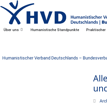
Zum
Inhalt
springen
Öffne Über uns
Über uns
Humanistische Standpunkte
Praktische
Humanistischer Verband Deutschlands – Bundesverb
All
und
Arc