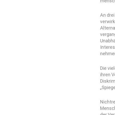
mensch
An dre
verwirk
Alterna
vergan
Unabhä
Interes
nehmen,
Die vie
ihren 
Diskri
„Spieg
Nichtr
Mensch
der Ver