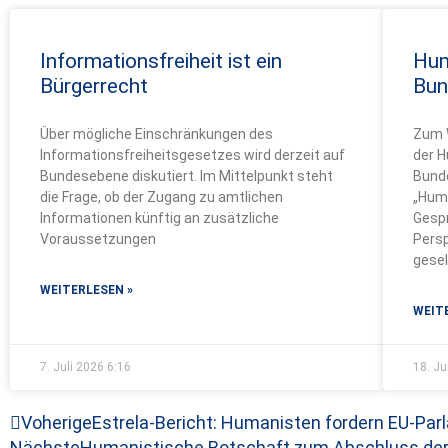
Informationsfreiheit ist ein
Hum
Bürgerrecht
Bun
Über mögliche Einschränkungen des
Zum W
Informationsfreiheitsgesetzes wird derzeit auf
der 
Bundesebene diskutiert. Im Mittelpunkt steht
Bund
die Frage, ob der Zugang zu amtlichen
„Huma
Informationen künftig an zusätzliche
Gesp
Voraussetzungen
Persp
gesel
WEITERLESEN »
WEIT
7. Juli 2026
6:16
18. J
Zurück
Voherige
Estrela-Bericht: Humanisten fordern EU-Par
Nächste
Humanistische Botschaft zum Abschluss der 