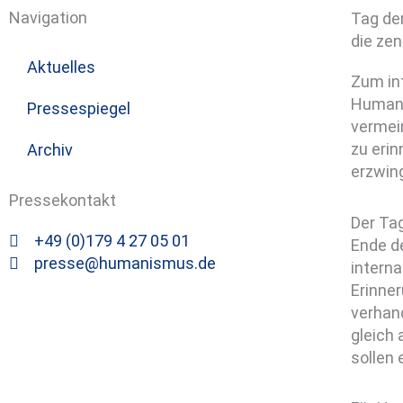
Navigation
Tag der
die ze
Aktuelles
Zum in
Humanis
Pressespiegel
vermein
zu erin
Archiv
erzwin
Pressekontakt
Der Ta
+49 (0)179 4 27 05 01
Ende d
presse@humanismus.de
interna
Erinner
verhan
gleich
sollen 