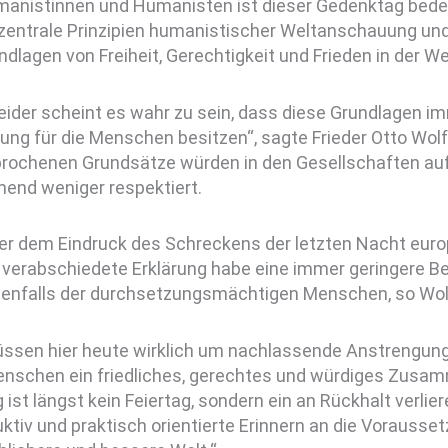
manistinnen und Humanisten ist dieser Gedenktag bedeu
, zentrale Prinzipien humanistischer Weltanschauung un
ndlagen von Freiheit, Gerechtigkeit und Frieden in der We
eider scheint es wahr zu sein, dass diese Grundlagen i
ng für die Menschen besitzen“, sagte Frieder Otto Wolf
rochenen Grundsätze würden in den Gesellschaften auf
end weniger respektiert.
ter dem Eindruck des Schreckens der letzten Nacht euro
 verabschiedete Erklärung habe eine immer geringere B
denfalls der durchsetzungsmächtigen Menschen, so Wolf
üssen hier heute wirklich um nachlassende Anstrengunge
enschen ein friedliches, gerechtes und würdiges Zusa
 ist längst kein Feiertag, sondern ein an Rückhalt verlie
ktiv und praktisch orientierte Erinnern an die Vorausse