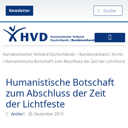
Zum
Suche
Suche
Inhalt
Newsletter
springen
Humanistische Standpunkte
Praktischer Humanismus
diesseits.de – Das Humanistische Magazin
Humanistischer Verband Deutschlands – Bundesverband
/
Archiv
/
Humanistische Botschaft zum Abschluss der Zeit der Lichtfeste
Humanistische Botschaft
zum Abschluss der Zeit
der Lichtfeste
Archiv
26. Dezember 2013