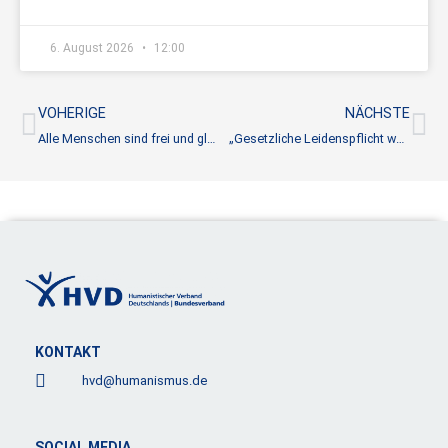
6. August 2026
12:00
Zurück
Nä
VOHERIGE
NÄCHSTE
Alle Menschen sind frei und gleich an Würde und Rechten geboren
„Gesetzliche Leidenspflicht wäre verfassungswidrig“
KONTAKT
hvd@humanismus.de
SOCIAL MEDIA