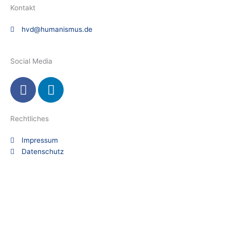
Kontakt
hvd@humanismus.de
Social Media
F
L
a
i
c
n
e
k
Rechtliches
b
e
Impressum
o
d
Datenschutz
o
i
k
n