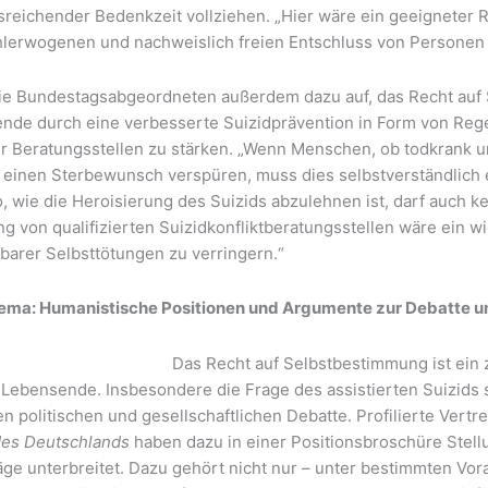
sreichender Bedenkzeit vollziehen. „Hier wäre ein geeigneter 
lerwogenen und nachweislich freien Entschluss von Personen r
 die Bundestagsabgeordneten außerdem dazu auf, das Recht au
nde durch eine verbesserte Suizidprävention in Form von Rege
er Beratungsstellen zu stärken. „Wenn Menschen, ob todkrank u
 einen Sterbewunsch verspüren, muss dies selbstverständlic
 wie die Heroisierung des Suizids abzulehnen ist, darf auch k
g von qualifizierten Suizidkonfliktberatungsstellen wäre ein wi
barer Selbsttötungen zu verringern.“
ma: Humanistische Positionen und Argumente zur Debatte um 
Das Recht auf Selbstbestimmung ist ein 
 Lebensende. Insbesondere die Frage des assistierten Suizids s
n politischen und gesellschaftlichen Debatte. Profilierte Vertr
es Deutschlands
haben dazu in einer Positionsbroschüre Ste
ge unterbreitet. Dazu gehört nicht nur – unter bestimmten Vor