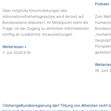
Podcast
Über mögliche Einschränkungen des
Informationsfreiheitsgesetzes wird derzeit auf
Zum Welt
Bundesebene diskutiert. Im Mittelpunkt steht die
Humanist
Frage, ob der Zugang zu amtlichen Informationen
Bundesve
künftig an zusätzliche Voraussetzungen
„Humanis
Gespräch
Perspekt
Weiterlesen »
gesellsch
7. Juli 2026
6:16
Weiterle
18. Juni
Zurück
Voherige
Bundesregierung darf Tötung von Atheisten nicht t