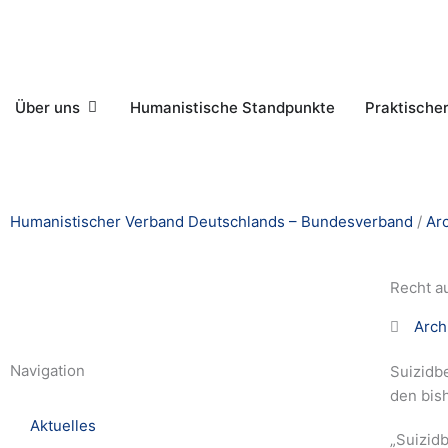
Zum
Inhalt
springen
Öffne Über uns
Über uns
Humanistische Standpunkte
Praktische
Humanistischer Verband Deutschlands – Bundesverband
/
Ar
Recht a
Arch
Navigation
Suizidb
den bis
Aktuelles
„Suizidb