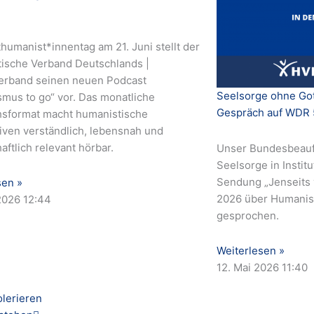
humanist*innentag am 21. Juni stellt der
ische Verband Deutschlands |
rband seinen neuen Podcast
Seelsorge ohne Got
mus to go“ vor. Das monatliche
Gespräch auf WDR 
sformat macht humanistische
iven verständlich, lebensnah und
aftlich relevant hörbar.
Unser Bundesbeauft
Seelsorge in Institu
Sendung „Jenseits 
sen »
2026 über Humanist
 2026
12:44
gesprochen.
Weiterlesen »
12. Mai 2026
11:40
Nächster
olerieren