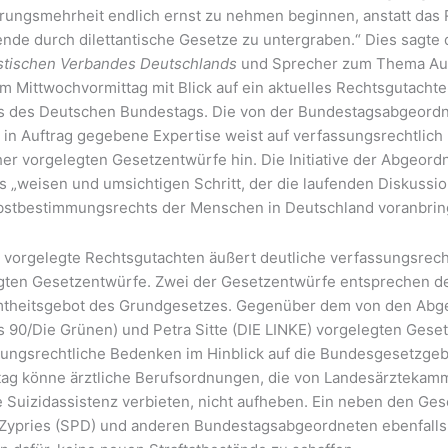
rungsmehrheit endlich ernst zu nehmen beginnen, anstatt das
nde durch dilettantische Gesetze zu untergraben.“ Dies sagte 
tischen Verbandes Deutschlands
und Sprecher zum Thema Au
am Mittwochvormittag mit Blick auf ein aktuelles Rechtsgutacht
s des Deutschen Bundestags.
Die von der Bundestagsabgeordne
 in Auftrag gegebene Expertise weist auf verfassungsrechtlich 
sher vorgelegten Gesetzentwürfe hin. Die Initiative der Abgeor
s „weisen und umsichtigen Schritt, der die laufenden Diskussi
bstbestimmungsrechts der Menschen in Deutschland voranbring
 vorgelegte Rechtsgutachten äußert deutliche verfassungsrecht
gten Gesetzentwürfe. Zwei der Gesetzentwürfe entsprechen de
theitsgebot des Grundgesetzes. Gegenüber dem von den Abg
s 90/Die Grünen) und Petra Sitte (DIE LINKE) vorgelegten Gese
sungsrechtliche Bedenken im Hinblick auf die Bundesgesetzg
ag könne ärztliche Berufsordnungen, die von Landesärztekam
e Suizidassistenz verbieten, nicht aufheben. Ein neben den Ges
e Zypries (SPD) und anderen Bundestagsabgeordneten ebenfalls 