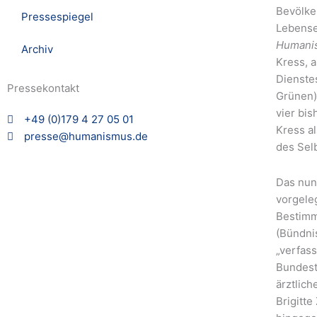
Bevölke
Pressespiegel
Lebense
Humanis
Archiv
Kress, 
Dienste
Pressekontakt
Grünen)
vier bi
+49 (0)179 4 27 05 01
Kress al
presse@humanismus.de
des Sel
Das nun
vorgele
Bestimm
(Bündni
„verfas
Bundest
ärztlich
Brigitt