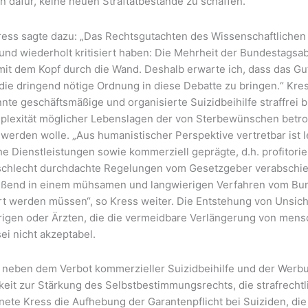
n dafür, keine neuen Straftatbestände zu schaffen.
ress sagte dazu: „Das Rechtsgutachten des Wissenschaftlichen D
und wiederholt kritisiert haben: Die Mehrheit der Bundestagsa
it dem Kopf durch die Wand. Deshalb erwarte ich, dass das Gut
die dringend nötige Ordnung in diese Debatte zu bringen.“ Kre
te geschäftsmäßige und organisierte Suizidbeihilfe straffrei b
plexität möglicher Lebenslagen der von Sterbewünschen betro
 werden wolle. „Aus humanistischer Perspektive vertretbar ist 
he Dienstleistungen sowie kommerziell geprägte, d.h. profitorien
schlecht durchdachte Regelungen vom Gesetzgeber verabschie
eßend in einem mühsamen und langwierigen Verfahren vom Bu
ert werden müssen“, so Kress weiter. Die Entstehung von Unsich
igen oder Ärzten, die die vermeidbare Verlängerung von mens
ei nicht akzeptabel.
e neben dem Verbot kommerzieller Suizidbeihilfe und der Werbun
keit zur Stärkung des Selbstbestimmungsrechts, die strafrechtl
nete Kress die Aufhebung der Garantenpflicht bei Suiziden, die