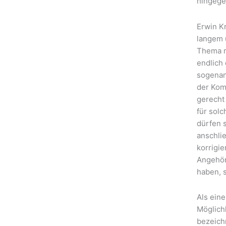
hingege
Erwin K
langem 
Thema m
endlich 
sogenann
der Kom
gerecht
für solc
dürfen 
anschli
korrigi
Angehör
haben, s
Als ein
Möglich
bezeich