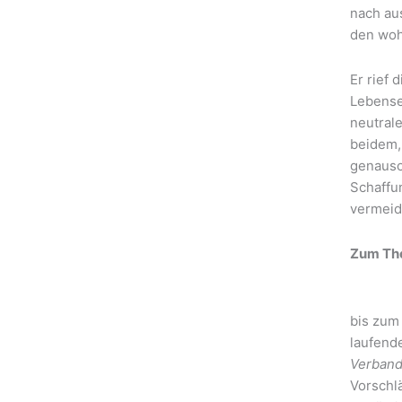
nach au
den woh
Er rief
Lebense
neutral
beidem,
genauso,
Schaffun
vermeid
Zum The
bis zum
laufende
Verband
Vorschlä