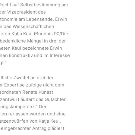
 Recht auf Selbstbestimmung am
der Vizepräsident des
tonomie am Lebensende, Erwin
en des Wissenschaftlichen
ten Katja Keul (Bündnis 90/Die
bedenkliche Mängel in drei der
dneten Keul bezeichnete Erwin
onen konstruktiv und im Interesse
t.“
liche Zweifel an drei der
r Expertise zufolge nicht dem
eordneten Renate Künast
tzentwurf äußert das Gutachten
ebungskompetenz.“ Der
mern erlassen wurden und eine
etzentwürfen von Katja Keul,
eingebrachter Antrag plädiert