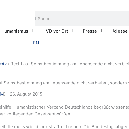
Suche
Suche
Öffne Praktischer Humanismus
Öffne HVD vor Ort
Öffne Presse
r Humanismus
HVD vor Ort
Presse
diessei
EN
chiv
/
Recht auf Selbstbestimmung am Lebensende nicht verbiet
uf Selbstbestimmung am Lebensende nicht verbieten, sondern 
iv
26. August 2015
eihilfe: Humanistischer Verband Deutschlands begrüßt wissens
her vorliegenden Gesetzentwürfen.
eihilfe muss wie bisher straffrei bleiben. Die Bundestagsabgeo