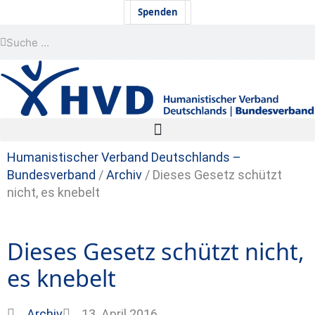
Zum
Newsletter
Spenden
Inhalt
Suche
Suche
springen
Humanistischer Verband Deutschlands –
Bundesverband
/
Archiv
/
Dieses Gesetz schützt
nicht, es knebelt
Dieses Gesetz schützt nicht,
es knebelt
Archiv
13. April 2016