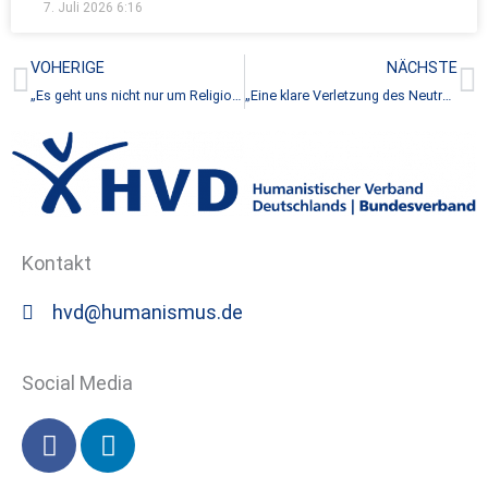
7. Juli 2026
6:16
Zurück
N
VOHERIGE
NÄCHSTE
„Es geht uns nicht nur um Religionspolitik“
„Eine klare Verletzung des Neutralitätsgebots“
Kontakt
hvd@humanismus.de
Social Media
F
L
a
i
c
n