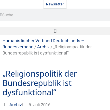
Zum
Newsletter
Inhalt
Suche
Suche
springen
Humanistischer Verband Deutschlands –
Bundesverband
/
Archiv
/
„Religionspolitik der
Bundesrepublik ist dysfunktional“
„Religionspolitik der
Bundesrepublik ist
dysfunktional“
Archiv
5. Juli 2016