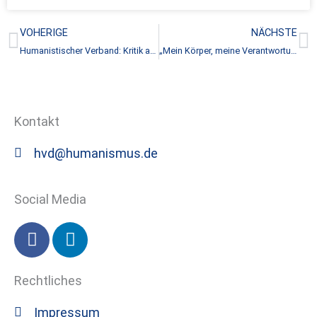
Zurück
N
VOHERIGE
NÄCHSTE
Humanistischer Verband: Kritik an Reformvorschlägen genügt nicht
„Mein Körper, meine Verantwortung, meine Entscheidung – weg mit §218!“
Kontakt
hvd@humanismus.de
Social Media
F
L
a
i
c
n
Rechtliches
e
k
b
e
Impressum