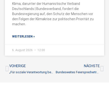
Klima, darunter der Humanistische Verband
Deutschlands | Bundesverband, fordert die
Bundesregierung auf, den Schutz der Menschen vor
den Folgen der Klimakrise zur politischen Priorität zu
machen.
WEITERLESEN »
6. August 2026
12:00
Zurück
Nä
VOHERIGE
NÄCHSTE
„Für soziale Verantwortung benötigen wir keine höhere Instanz“
Bundesweites Feiersprechertreffen in Dortmund