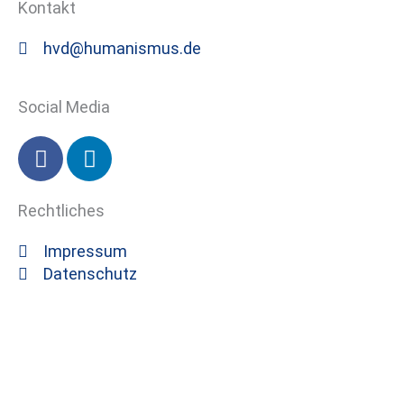
Kontakt
hvd@humanismus.de
Social Media
F
L
a
i
c
n
Rechtliches
e
k
b
e
Impressum
o
d
Datenschutz
o
i
k
n