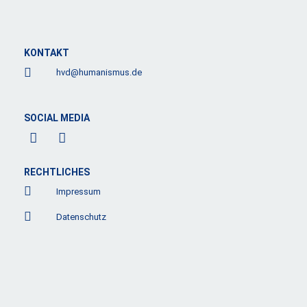
KONTAKT
hvd@humanismus.de
SOCIAL MEDIA
F
L
a
i
c
n
e
k
RECHTLICHES
b
e
Impressum
o
d
o
i
Datenschutz
k
n