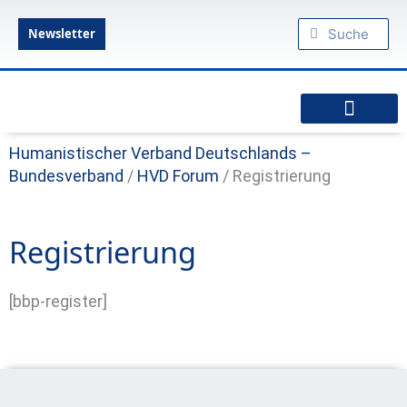
Zum
Suche
Suche
Inhalt
Newsletter
springen
Humanistische Standpunkte
Praktischer Humanismus
diesseits.de – Das Humanistische Magazin
Humanistischer Verband Deutschlands –
Bundesverband
/
HVD Forum
/
Registrierung
Registrierung
[bbp-register]