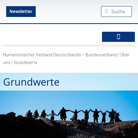
Zum
Suche
Suche
Inhalt
Newsletter
springen
Humanistische Standpunkte
Praktischer Humanismus
diesseits.de – Das Humanistische Magazin
Humanistischer Verband Deutschlands – Bundesverband
/
Über
uns
/
Grundwerte
Grundwerte