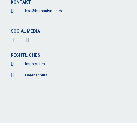
KONTAKT
hvd@humanismus.de
SOCIAL MEDIA
F
L
a
i
c
n
e
k
RECHTLICHES
b
e
Impressum
o
d
o
i
Datenschutz
k
n