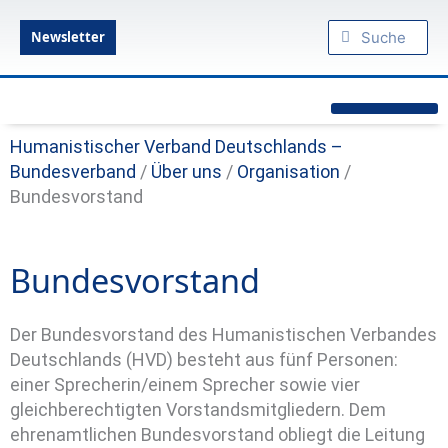
Zum
Suche
Suche
Inhalt
Newsletter
springen
Humanistische Standpunkte
Praktischer Humanismus
diesseits.de – Das Humanistische Magazin
Humanistischer Verband Deutschlands –
Bundesverband
/
Über uns
/
Organisation
/
Bundesvorstand
Bundesvorstand
Der Bundesvorstand des Humanistischen Verbandes
Deutschlands (HVD) besteht aus fünf Personen:
einer Sprecherin/einem Sprecher sowie vier
gleichberechtigten Vorstandsmitgliedern.
Dem
ehrenamtlichen Bundesvorstand obliegt die Leitung