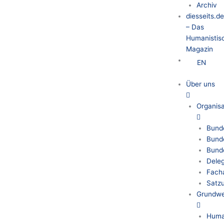
Archiv
diesseits.d
– Das
Humanistis
Magazin
EN
Über uns
Organisa
Bunde
Bund
Bund
Deleg
Fach
Satz
Grundwe
Huma