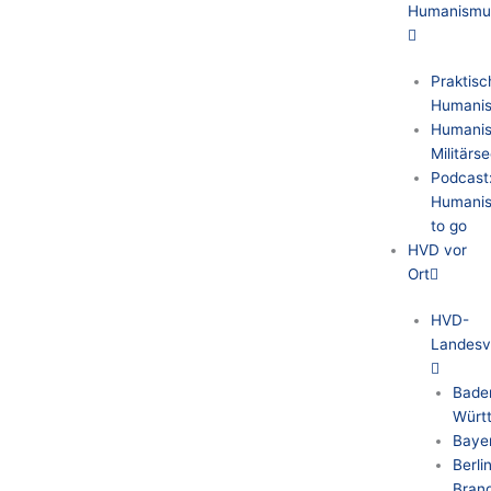
Humanismu
Praktisc
Humani
Humanis
Militärs
Podcast
Humani
to go
HVD vor
Ort
HVD-
Landesv
Bade
Würt
Baye
Berli
Bran