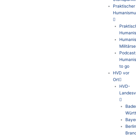
Praktischer
Humanismu
Praktisc
Humani
Humanis
Militärs
Podcast
Humani
to go
HVD vor
Ort
HVD-
Landesv
Bade
Würt
Baye
Berli
Bran