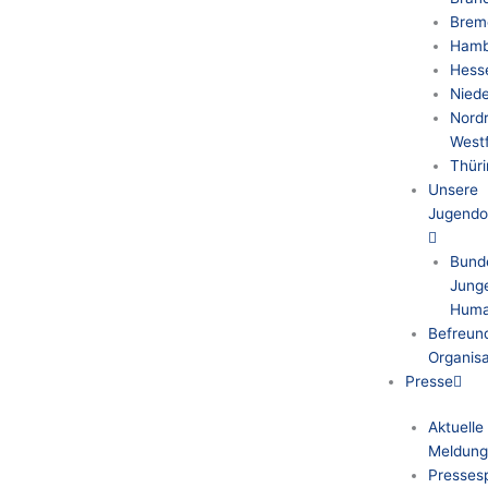
Brem
Hamb
Hess
Nied
Nordr
West
Thür
Unsere
Jugendo
Bund
Jung
Huma
Befreun
Organisa
Presse
Aktuelle
Meldung
Pressesp