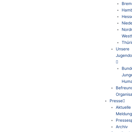
Brem
Hamb
Hess
Nied
Nordr
West
Thür
Unsere
Jugendo
Bund
Jung
Huma
Befreun
Organisa
Presse
Aktuelle
Meldung
Pressesp
Archiv