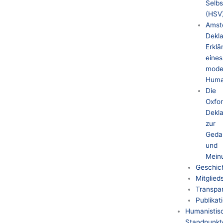
Selbs
(HSV
Amst
Dekla
Erklä
eines
mode
Huma
Die
Oxfo
Dekla
zur
Geda
und
Meinu
Geschic
Mitglied
Transpar
Publikat
Humanistis
Standpunkt