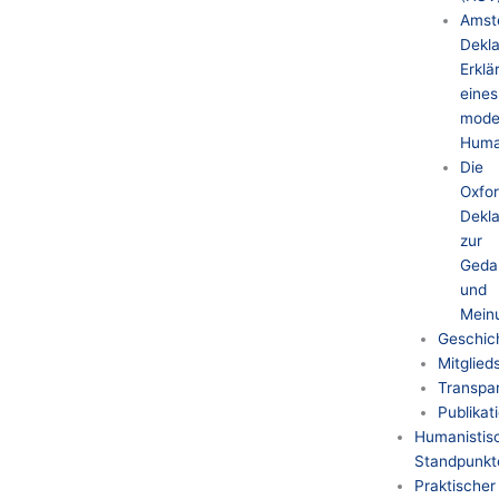
Amst
Dekla
Erklä
eines
mode
Huma
Die
Oxfo
Dekla
zur
Geda
und
Meinu
Geschic
Mitglied
Transpar
Publikat
Humanistis
Standpunkt
Praktischer