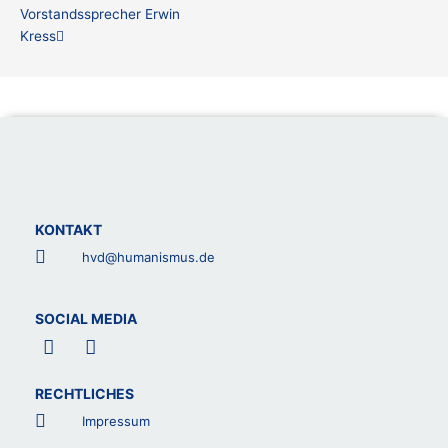
Vorstandssprecher Erwin
Kress
KONTAKT
hvd@humanismus.de
SOCIAL MEDIA
F
L
a
i
c
n
RECHTLICHES
e
k
b
e
Impressum
o
d