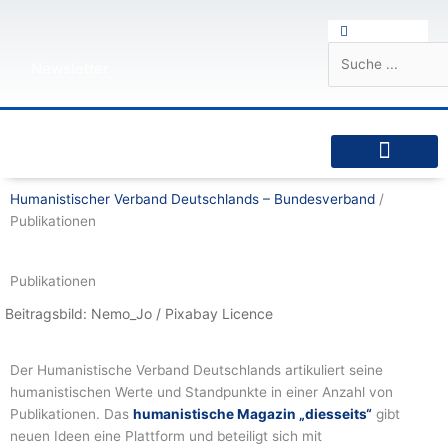
Zum
Suche
Suche
Inhalt
springen
Newsletter
Humanistische Standpunkte
Praktischer Humanismus
diesseits.de – Das Humanistische Magazin
Humanistischer Verband Deutschlands – Bundesverband
/
Publikationen
Publikationen
Beitragsbild: Nemo_Jo / Pixabay Licence
Der Humanistische Verband Deutschlands artikuliert seine
humanistischen Werte und Standpunkte in einer Anzahl von
Publikationen. Das
humanistische Magazin „diesseits“
gibt
neuen Ideen eine Plattform und beteiligt sich mit