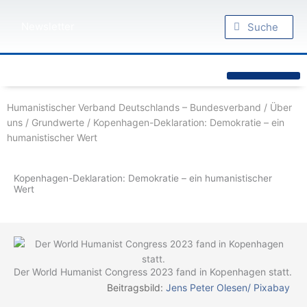
Zum
Suche
Inhalt
Suche
Newsletter
springen
Humanistische Standpunkte
Praktischer Humanismus
diesseits.de – Das Humanistische Magazin
Humanistischer Verband Deutschlands – Bundesverband
/
Über
uns
/
Grundwerte
/
Kopenhagen-Deklaration: Demokratie – ein
humanistischer Wert
Kopenhagen-Deklaration: Demokratie – ein humanistischer
Wert
Der World Humanist Congress 2023 fand in Kopenhagen statt.
Beitragsbild:
Jens Peter Olesen/ Pixabay