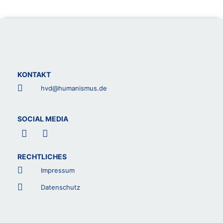
KONTAKT
hvd@humanismus.de
SOCIAL MEDIA
F
L
a
i
c
n
RECHTLICHES
e
k
b
e
Impressum
o
d
o
i
Datenschutz
k
n