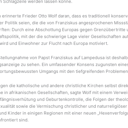
n Schlagzeile werden lassen könne.
 erinnerte Frieder Otto Wolf daran, dass es traditionell konserva
der Politik seien, die die von Franziskus angesprochenen Misss
rften: Durch eine Abschottung Europas gegen Grenzübertritte
ftspolitik, mit der die schwierige Lage vieler Gesellschaften a
 wird und Einwohner zur Flucht nach Europa motiviert.
 Stellungnahme von Papst Franziskus auf Lampedusa ist deshalb
gsanzeige zu sehen. Ein umfassender Konsens zugunsten ein
ortungsbewussten Umgangs mit den tiefgreifenden Problemen is
gen die katholische und andere christliche Kirchen selbst dire
 in afrikanischen Gesellschaften, sagte Wolf mit einem Verweis
fängnisverhütung und Geburtenkontrolle, die Folgen der theol
ualität sowie die Vermischung christlicher und naturreligiöse
und Kinder in einigen Regionen mit einer neuen „Hexenverfolgu
frontiert sind.