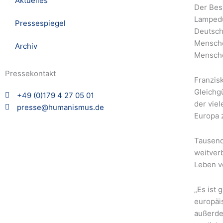
Aktuelles
Der Bes
Lampedu
Pressespiegel
Deutsch
Mensche
Archiv
Mensche
Pressekontakt
Franzisk
Gleichgü
+49 (0)179 4 27 05 01
der vie
presse@humanismus.de
Europa 
Tausend
weitverb
Leben v
„Es ist 
europäi
außerdem