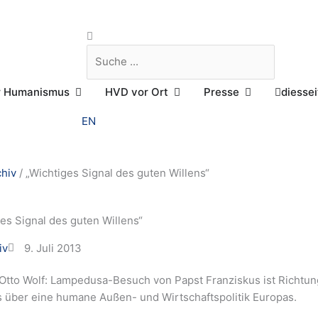
Suche
Suche
Öffne Praktischer Humanismus
Öffne HVD vor Ort
Öffne Presse
r Humanismus
HVD vor Ort
Presse
diessei
EN
chiv
/
„Wichtiges Signal des guten Willens“
es Signal des guten Willens“
iv
9. Juli 2013
 Otto Wolf: Lampedusa-Besuch von Papst Franziskus ist Richtu
 über eine humane Außen- und Wirtschaftspolitik Europas.