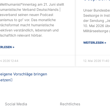
elthumanist*innentag am 21. Juni stellt
Humanistische Verband Deutschlands |
Unser Bundesbea
esverband seinen neuen Podcast
Seelsorge in Inst
nismus to go“ vor. Das monatliche
der Sendung „Je
rächsformat macht humanistische
10. Mai 2026 üb
ektiven verständlich, lebensnah und
Militärseelsorge
lschaftlich relevant hörbar.
WEITERLESEN »
ERLESEN »
uni 2026
12:44
12. Mai 2026
11:40
Nächster
 eigene Vorschläge bringen
setzen
Social Media
Rechtliches