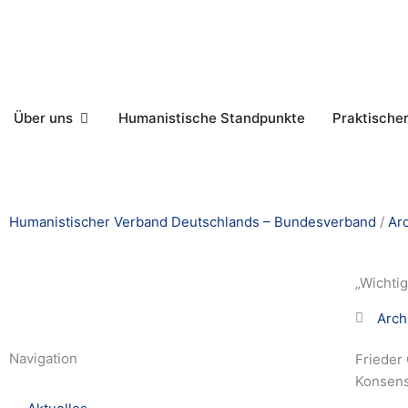
Zum
Inhalt
springen
Öffne Über uns
Über uns
Humanistische Standpunkte
Praktische
Humanistischer Verband Deutschlands – Bundesverband
/
Ar
„Wichtig
Arch
Navigation
Frieder
Konsens