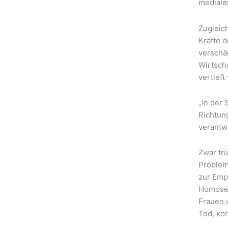
mediale
Zugleich
Kräfte 
verschä
Wirtscha
vertieft
„In der
Richtun
verantw
Zwar trü
Probleme
zur Emp
Homosex
Frauen 
Tod, kon