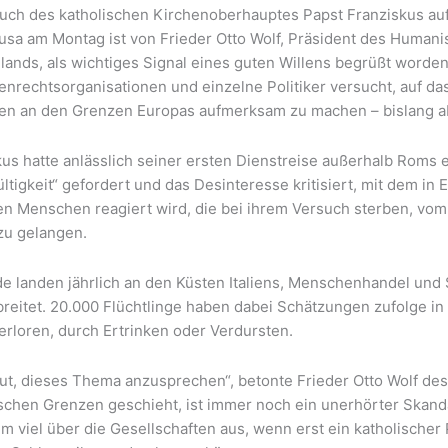
uch des katholischen Kirchenoberhauptes Papst Franziskus auf 
sa am Montag ist von Frieder Otto Wolf, Präsident des Human
lands, als wichtiges Signal eines guten Willens begrüßt worden
nrechtsorganisationen und einzelne Politiker versucht, auf d
n an den Grenzen Europas aufmerksam zu machen – bislang ab
us hatte anlässlich seiner ersten Dienstreise außerhalb Roms e
ltigkeit“ gefordert und das Desinteresse kritisiert, mit dem in
len Menschen reagiert wird, die bei ihrem Versuch sterben, vom
zu gelangen.
e landen jährlich an den Küsten Italiens, Menschenhandel und
reitet. 20.000 Flüchtlinge haben dabei Schätzungen zufolge in 
erloren, durch Ertrinken oder Verdursten.
gut, dieses Thema anzusprechen“, betonte Frieder Otto Wolf des
schen Grenzen geschieht, ist immer noch ein unerhörter Skanda
 viel über die Gesellschaften aus, wenn erst ein katholischer