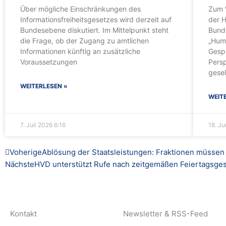
Über mögliche Einschränkungen des
Zum W
Informationsfreiheitsgesetzes wird derzeit auf
der 
Bundesebene diskutiert. Im Mittelpunkt steht
Bund
die Frage, ob der Zugang zu amtlichen
„Huma
Informationen künftig an zusätzliche
Gesp
Voraussetzungen
Persp
gesel
WEITERLESEN »
WEIT
7. Juli 2026
6:16
18. J
Zurück
Voherige
Ablösung der Staatsleistungen: Fraktionen müssen
Nächste
HVD unterstützt Rufe nach zeitgemäßen Feiertagsge
Kontakt
Newsletter & RSS-Feed