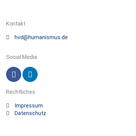
Kontakt
hvd@humanismus.de
Social Media
F
L
a
i
c
n
Rechtliches
e
k
b
e
Impressum
o
d
Datenschutz
o
i
k
n