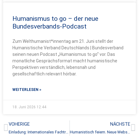
Humanismus to go – der neue
Bundesverbands-Podcast
Zum Welthumanist*innentag am 21. Juni stellt der
Humanistische Verband Deutschlands | Bundesverband
seinen neuen Podcast „Humanismus to go“ vor. Das
monatliche Gesprächsformat macht humanistische
Perspektiven verständlich, lebensnah und
gesellschaftlich relevant hörbar.
WEITERLESEN »
18. Juni 2026
12:44
Zurück
N
VOHERIGE
NÄCHSTE
Einladung: Internationales Fachtreffen humanistischer Seelsorger*innen in Berlin
Humanistisch feiern. Neue Website feierkultur.de gestartet