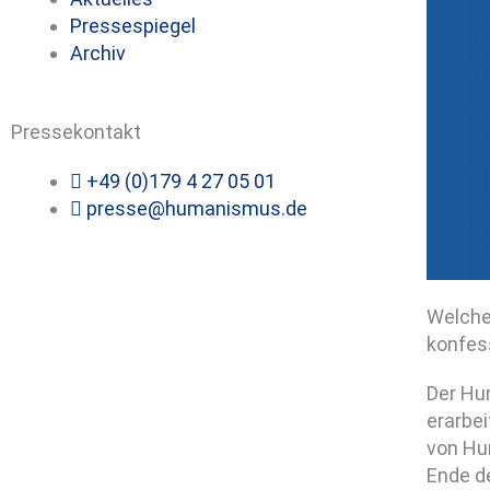
Pressespiegel
Archiv
Pressekontakt
+49 (0)179 4 27 05 01
presse@humanismus.de
Welche
konfes
Der Hu
erarbe
von Hu
Ende d