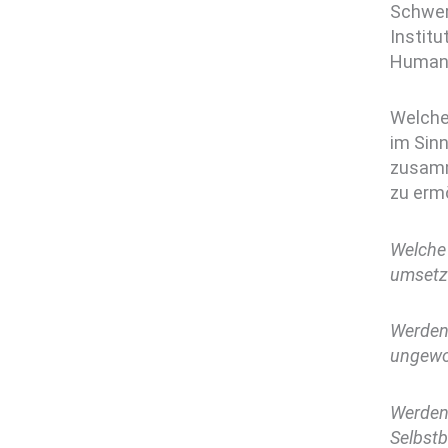
Schwer
Institu
Humani
Welche 
im Sin
zusamm
zu ermö
Welche
umsetz
Werden
ungewol
Werden 
Selbst