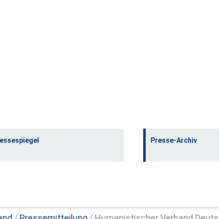
essespiegel
Presse-Archiv
and
/
Pressemitteilung
/
Humanistischer Verband Deutsc