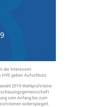
n die Interessen
es HVD geben Aufschluss.
awahl 2019 Wahlprüfsteine
tanschauungsgemeinschaft
mung vom Anfang bis zum
rüfsteinen widerspiegelt.