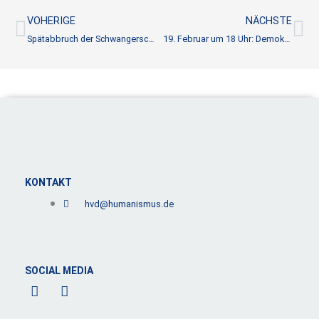
Zurück
Nä
VOHERIGE
NÄCHSTE
Spätabbruch der Schwangerschaft darf kein Tabu bleiben – Gegen die bestehende Praxis der Indikation!
19. Februar um 18 Uhr: Demokratie und Humanismus: Werte, die verbinden – Perspektiven zur Bundestagswahl 2025
KONTAKT
hvd@humanismus.de
SOCIAL MEDIA
F
L
a
i
c
n