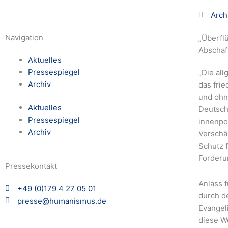
Arch
Navigation
„Überfl
Abschaf
Aktuelles
Pressespiegel
„Die al
Archiv
das fri
und ohn
Aktuelles
Deutschl
Pressespiegel
innenpo
Archiv
Verschä
Schutz f
Forderu
Pressekontakt
Anlass 
+49 (0)179 4 27 05 01
durch d
presse@humanismus.de
Evangel
diese W