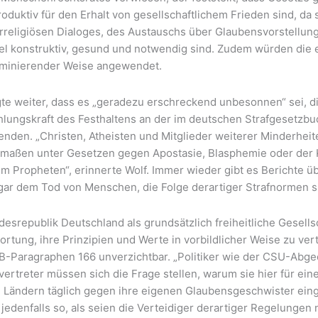
oduktiv für den Erhalt von gesellschaftlichem Frieden sind, da 
rreligiösen Dialoges, des Austauschs über Glaubensvorstellunge
el konstruktiv, gesund und notwendig sind. Zudem würden die 
riminierender Weise angewendet.
gte weiter, dass es „geradezu erschreckend unbesonnen“ sei, di
hlungskraft des Festhaltens an der im deutschen Strafgesetzb
nden. „Christen, Atheisten und Mitglieder weiterer Minderheit
rmaßen unter Gesetzen gegen Apostasie, Blasphemie oder der Kr
m Propheten“, erinnerte Wolf. Immer wieder gibt es Berichte üb
gar dem Tod von Menschen, die Folge derartiger Strafnormen s
esrepublik Deutschland als grundsätzlich freiheitliche Gesells
rtung, ihre Prinzipien und Werte in vorbildlicher Weise zu ver
B-Paragraphen 166 unverzichtbar. „Politiker wie der CSU-Abg
ertreter müssen sich die Frage stellen, warum sie hier für eine
 Ländern täglich gegen ihre eigenen Glaubensgeschwister eing
 jedenfalls so, als seien die Verteidiger derartiger Regelunge