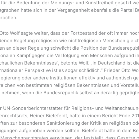
 für die Bedeutung der Meinungs- und Kunstfreiheit gesetzt we
agraphen hatte sich in der Vergangenheit ebenfalls die Partei 
rochen.
 Otto Wolf sagte weiter, dass der Fortbestand der oft immer no
denen Regelung religiösen wie nichtreligiösen Menschen glei
ten an dieser Regelung schwächt die Position der Bundesrepub
tionalen Kampf gegen die Verfolgung von Menschen aufgrund ih
haulichen Bekenntnisses“, betonte Wolf. „In Deutschland ist di
rnationaler Perspektive ist es sogar schädlich.“ Frieder Otto Wol
egierung oder andere Institutionen effektiv und authentisch ge
eichen von bestimmten religiösen Bekenntnissen und Vorstell
g nehmen, wenn die Bundesrepublik selbst an derartig geprägte
r UN-Sonderberichterstatter für Religions- und Weltanschauun
nrechtsrats, Heiner Bielefeldt, hatte in einem Bericht Ende 20
iften zur besonderen Sanktionierung der Kritik an religiösen o
gungen aufgehoben werden sollten. Bielefeldt hatte in dem Ber
Menschenrechtsrates verwiesen, der feststellt, dass Gesetze 