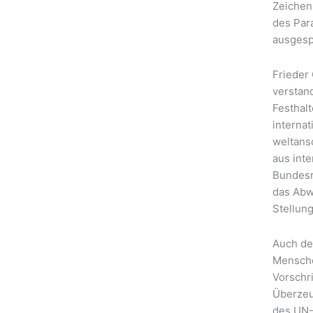
Zeichen
des Par
ausgesp
Frieder
verstan
Festhal
interna
weltansc
aus inte
Bundesr
das Abw
Stellun
Auch de
Mensche
Vorschr
Überzeu
des UN-