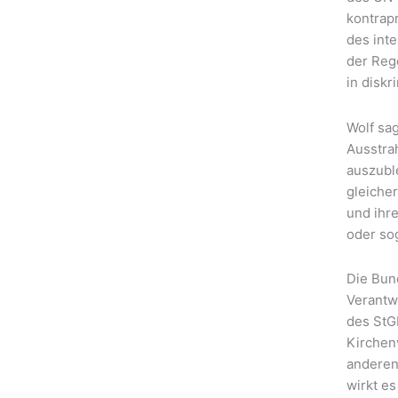
kontrapr
des inte
der Reg
in disk
Wolf sa
Ausstra
auszuble
gleiche
und ihre
oder so
Die Bund
Verantwo
des StG
Kirchenv
anderen
wirkt es