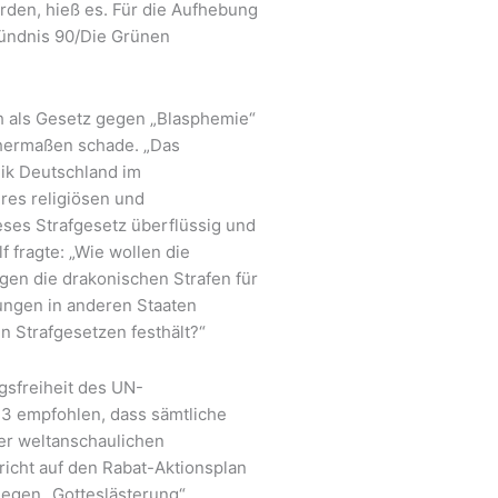
rden, hieß es. Für die Aufhebung
Bündnis 90/Die Grünen
ch als Gesetz gegen „Blasphemie“
chermaßen schade. „Das
lik Deutschland im
res religiösen und
eses Strafgesetz überflüssig und
f fragte: „Wie wollen die
gen die drakonischen Strafen für
ungen in anderen Staaten
n Strafgesetzen festhält?“
gsfreiheit des UN-
13 empfohlen, dass sämtliche
der weltanschaulichen
icht auf den Rabat-Aktionsplan
gegen „Gotteslästerung“