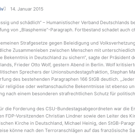
iv
14. Januar 2015
üssig und schädlich“ – Humanistischer Verband Deutschlands b
fung von „Blasphemie“-Paragraph. Fortbestand schadet auch ch
lgemeinen Strafgesetze gegen Beleidigung und Volksverhetzun
edliche Zusammenleben zwischen Menschen mit unterschiedlich
e Bekenntnis in Deutschland zu sichern“, sagte der Präsident
ands, Frieder Otto Wolf, gestern Abend in Berlin.
Wolf kritisier
litischen Sprechers der Unionsbundestagsfraktion, Stephan Ma
rfung des bestehenden Paragraphen 166 StGB deutlich. „Jeder 
ür religiöse oder weltanschauliche Bekenntnisse ist ebenso uns
ng nach einem besonderen strafrechtlichen Schutz für politisc
für die Forderung des CSU-Bundestagsabgeordneten war die E
en FDP-Vorsitzenden Christian Lindner sowie den Leiter des Kir
ischen Kirche in Deutschland, Michael Heinig, den StGB-Parag
eise könne nach den Terroranschlägen auf das französische Sa