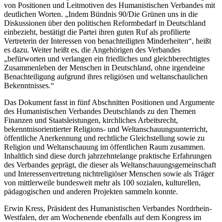
von Positionen und Leitmotiven des Humanistischen Verbandes mit
deutlichen Worten. „Indem Bündnis 90/Die Grünen uns in die
Diskussionen über den politischen Reformbedarf in Deutschland
einbezieht, bestätigt die Partei ihren guten Ruf als profilierte
Vertreterin der Interessen von benachteiligten Minderheiten“, heißt
es dazu. Weiter heißt es, die Angehörigen des Verbandes
„befürworten und verlangen ein friedliches und gleichberechtigtes
Zusammenleben der Menschen in Deutschland, ohne irgendeine
Benachteiligung aufgrund ihres religiösen und weltanschaulichen
Bekenntnisses.“
Das Dokument fasst in fünf Abschnitten Positionen und Argumente
des Humanistischen Verbandes Deutschlands zu den Themen
Finanzen und Staatsleistungen, kirchliches Arbeitsrecht,
bekenntnisorientierter Religions- und Weltanschauungsunterricht,
öffentliche Anerkennung und rechtliche Gleichstellung sowie zu
Religion und Weltanschauung im öffentlichen Raum zusammen.
Inhaltlich sind diese durch jahrzehntelange praktische Erfahrungen
des Verbandes geprägt, die dieser als Weltanschauungsgemeinschaft
und Interessenvertretung nichtreligiöser Menschen sowie als Träger
von mittlerweile bundesweit mehr als 100 sozialen, kulturellen,
pädagogischen und anderen Projekten sammeln konnte.
Erwin Kress, Präsident des Humanistischen Verbandes Nordrhein-
Westfalen, der am Wochenende ebenfalls auf dem Kongress im