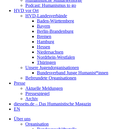
Humanistische Militärseelsorge
Podcast: Humanismus to go
HVD vor Ort
HVD-Landesverbände
Baden-Württemberg
Bayern
Berlin-Brandenburg
Bremen
Hamburg
Hessen
Niedersachsen
Nordrhein-Westfalen
Thüringen
Unsere Jugendorganisationen
Bundesverband Junge Humanist*innen
Befreundete Organisationen
Presse
Aktuelle Meldungen
Pressespiegel
Archiv
diesseits.de – Das Humanistische Magazin
EN
Über uns
Organisation