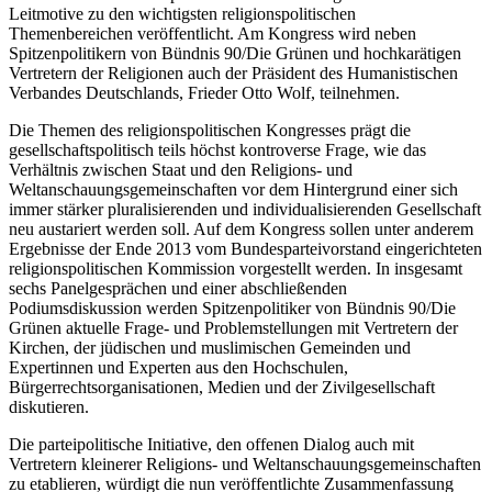
Leitmotive zu den wichtigsten religionspolitischen
Themenbereichen veröffentlicht.
Am Kongress wird neben
Spitzenpolitikern von Bündnis 90/Die Grünen und hochkarätigen
Vertretern der Religionen auch der Präsident des Humanistischen
Verbandes Deutschlands, Frieder Otto Wolf, teilnehmen.
Die Themen des religionspolitischen Kongresses prägt die
gesellschaftspolitisch teils höchst kontroverse Frage, wie das
Verhältnis zwischen Staat und den Religions- und
Weltanschauungsgemeinschaften vor dem Hintergrund einer sich
immer stärker pluralisierenden und individualisierenden Gesellschaft
neu austariert werden soll. Auf dem Kongress sollen unter anderem
Ergebnisse der Ende 2013 vom Bundesparteivorstand eingerichteten
religionspolitischen Kommission vorgestellt werden. In insgesamt
sechs Panelgesprächen und einer abschließenden
Podiumsdiskussion werden Spitzenpolitiker von Bündnis 90/Die
Grünen aktuelle Frage- und Problemstellungen mit Vertretern der
Kirchen, der jüdischen und muslimischen Gemeinden und
Expertinnen und Experten aus den Hochschulen,
Bürgerrechtsorganisationen, Medien und der Zivilgesellschaft
diskutieren.
Die parteipolitische Initiative, den offenen Dialog auch mit
Vertretern kleinerer Religions- und Weltanschauungsgemeinschaften
zu etablieren, würdigt die nun veröffentlichte Zusammenfassung