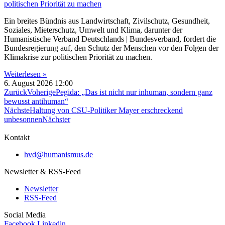
politischen Priorität zu machen
Ein breites Bündnis aus Landwirtschaft, Zivilschutz, Gesundheit,
Soziales, Mieterschutz, Umwelt und Klima, darunter der
Humanistische Verband Deutschlands | Bundesverband, fordert die
Bundesregierung auf, den Schutz der Menschen vor den Folgen der
Klimakrise zur politischen Priorität zu machen.
Weiterlesen »
6. August 2026
12:00
Zurück
Voherige
Pegida: „Das ist nicht nur inhuman, sondern ganz
bewusst antihuman“
Nächste
Haltung von CSU-Politiker Mayer erschreckend
unbesonnen
Nächster
Kontakt
hvd@humanismus.de
Newsletter & RSS-Feed
Newsletter
RSS-Feed
Social Media
Facebook
Linkedin