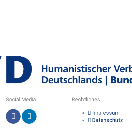
Social Media
Rechtliches
F
L
Impressum
a
i
Datenschutz
c
n