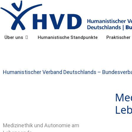
Zum
Inhalt
springen
Öffne Über uns
Über uns
Humanistische Standpunkte
Praktische
Humanistischer Verband Deutschlands – Bundesverb
Med
Le
Medizinethik und Autonomie am