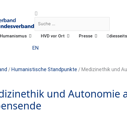
Suche
Suche
Öffne Praktischer Humanismus
Öffne HVD vor Ort
Öffne Presse
r Humanismus
HVD vor Ort
Presse
diesseits
EN
and
/
Humanistische Standpunkte
/
Medizinethik und 
izinethik und Autonomie
bensende