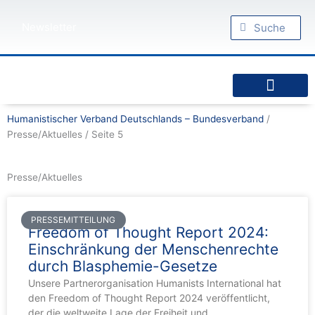
Zum
Suche
Inhalt
Suche
Newsletter
springen
Humanistische Standpunkte
Praktischer Humanismus
diesseits.de – Das Humanistische Magazin
Humanistischer Verband Deutschlands – Bundesverband
/
Presse/Aktuelles
/
Seite 5
Presse/Aktuelles
Seite
Seite
Seite
Seite
Seite
Seite
Seite
PRESSEMITTEILUNG
Freedom of Thought Report 2024:
Einschränkung der Menschenrechte
durch Blasphemie-Gesetze
Unsere Partnerorganisation Humanists International hat
den Freedom of Thought Report 2024 veröffentlicht,
der die weltweite Lage der Freiheit und