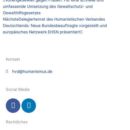
umfassende Umsetzung des Gewaltschutz- und
Gewalthilfegesetzes
Nächste
Delegiertenrat des Humanistischen Verbandes
Deutschlands: Neue Bundesbeauftragte vorgestellt und
europäisches Netzwerk EHSN präsentiert
Kontakt
hvd@humanismus.de
Social Media
F
L
a
i
c
n
e
k
Rechtliches