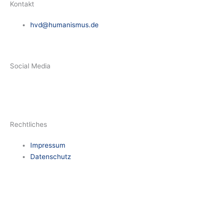
Kontakt
hvd@humanismus.de
Social Media
F
L
a
i
Rechtliches
c
n
Impressum
e
Datenschutz
k
b
e
o
d