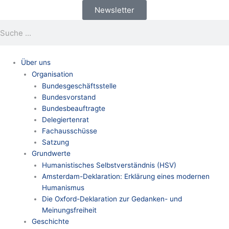
Zum
Newsletter
Inhalt
Suche
Suche
springen
Über uns
Organisation
Bundesgeschäftsstelle
Bundesvorstand
Bundesbeauftragte
Delegiertenrat
Fachausschüsse
Satzung
Grundwerte
Humanistisches Selbstverständnis (HSV)
Amsterdam-Deklaration: Erklärung eines modernen
Humanismus
Die Oxford-Deklaration zur Gedanken- und
Meinungsfreiheit
Geschichte