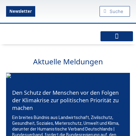
Zum
Suche
Suche
Inhalt
Newsletter
springen
Humanistische Standpunkte
Praktischer Humanismus
diesseits.de – Das Humanistische Magazin
Aktuelle Meldungen
Den Schutz der Menschen vor den Folgen
der Klimakrise zur politischen Priorität zu
machen
Ein breites Bündnis aus Landwirtschaft, Zivilschutz,
Gesundheit, Soziales, Mieterschutz, Umwelt und Klima,
darunter der Humanistische Verband Deutschlands |
Bundesverband, fordert die Bundesregierung auf, den