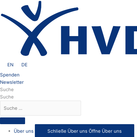
Zum
Inhalt
springen
EN
DE
Spenden
Newsletter
Suche
Suche
Über uns
Schließe Über uns
Öffne Über uns