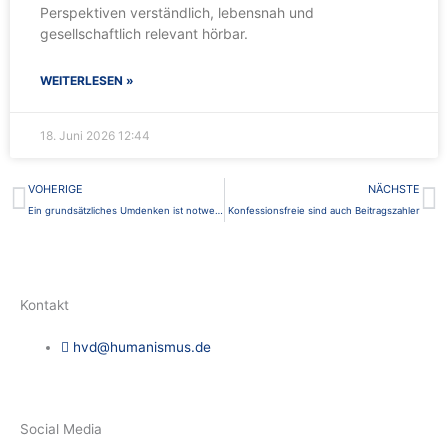
Perspektiven verständlich, lebensnah und
gesellschaftlich relevant hörbar.
WEITERLESEN »
18. Juni 2026
12:44
Zurück
N
VOHERIGE
NÄCHSTE
Ein grundsätzliches Umdenken ist notwendig
Konfessionsfreie sind auch Beitragszahler
Kontakt
hvd@humanismus.de
Social Media