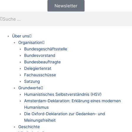
Zum
Newsletter
Inhalt
Suche
Suche
springen
Über uns
Organisation
Bundesgeschäftsstelle
Bundesvorstand
Bundesbeauftragte
Delegiertenrat
Fachausschüsse
Satzung
Grundwerte
Humanistisches Selbstverständnis (HSV)
Amsterdam-Deklaration: Erklärung eines modernen
Humanismus
Die Oxford-Deklaration zur Gedanken- und
Meinungsfreiheit
Geschichte