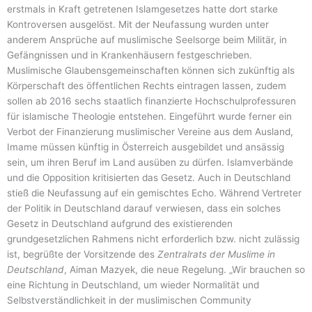
erstmals in Kraft getretenen Islamgesetzes hatte dort starke
Kontroversen ausgelöst. Mit der Neufassung wurden unter
anderem Ansprüche auf muslimische Seelsorge beim Militär, in
Gefängnissen und in Krankenhäusern festgeschrieben.
Muslimische Glaubensgemeinschaften können sich zukünftig als
Körperschaft des öffentlichen Rechts eintragen lassen, zudem
sollen ab 2016 sechs staatlich finanzierte Hochschulprofessuren
für islamische Theologie entstehen. Eingeführt wurde ferner ein
Verbot der Finanzierung muslimischer Vereine aus dem Ausland,
Imame müssen künftig in Österreich ausgebildet und ansässig
sein, um ihren Beruf im Land ausüben zu dürfen. Islamverbände
und die Opposition kritisierten das Gesetz. Auch in Deutschland
stieß die Neufassung auf ein gemischtes Echo. Während Vertreter
der Politik in Deutschland darauf verwiesen, dass ein solches
Gesetz in Deutschland aufgrund des existierenden
grundgesetzlichen Rahmens nicht erforderlich bzw. nicht zulässig
ist, begrüßte der Vorsitzende des
Zentralrats der Muslime in
Deutschland
, Aiman Mazyek, die neue Regelung. „Wir brauchen so
eine Richtung in Deutschland, um wieder Normalität und
Selbstverständlichkeit in der muslimischen Community