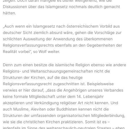
zeigen. Doch daran mangele es bisher weitgehend, wie die
Diskussionen über das Islamgesetz nochmals deutlich gemacht
hätten.
„Auch wenn ein Islamgesetz nach österreichischem Vorbild aus
deutscher Sicht ziemlich absurd wäre, gehen die Vorschläge zur
schlichten Ausweitung der Anwendung des überkommenen
Religionsverfassungsrechts ebenfalls an den Gegebenheiten der
Realität vorbei“, so Wolf weiter.
Denn zum einen besitze die islamische Religion ebenso wie andere
Religions- und Weltanschauungsgemeinschaften nicht die
Strukturen der Kirchen, auf die das heutige
Religionsverfassungsrecht zugeschnitten ist. Beispielsweise
verwies er hier darauf, „dass die Angehörigen unseres Verbandes
keine formale Mitgliedschaft unter dem 14. Lebensjahr
akzeptieren und Verkündigung religiöser Art nicht kennen. Und
auch Muslime, Aleviten oder Buddhisten kennen nicht die
Strukturen der umfassenden organisatorischen Mitgliederbindung,
wie sie die christlichen Kirchen praktizieren. Somit ist es –
jedenfalls im Sinne des weltanschaulich-neutralen Staates – eben