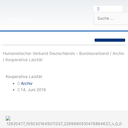
Zum
Suche
Suche
Inhalt
springen
Newsletter
Humanistische Standpunkte
Praktischer Humanismus
diesseits.de – Das Humanistische Magazin
Humanistischer Verband Deutschlands – Bundesverband
/
Archiv
/
Kooperative Laizität
Kooperative Laizität
Archiv
14. Juni 2016