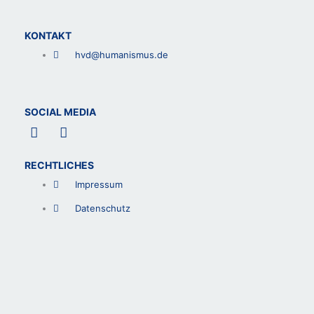
KONTAKT
hvd@humanismus.de
SOCIAL MEDIA
F
L
a
i
c
n
RECHTLICHES
e
k
b
e
Impressum
o
d
o
i
Datenschutz
k
n