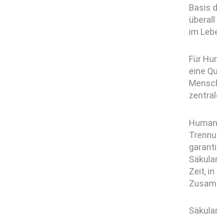
Basis 
überal
im Leb
Für Hum
eine Qu
Mensch
zentral
Humanis
Trennu
garanti
Säkular
Zeit, i
Zusamm
Säkular