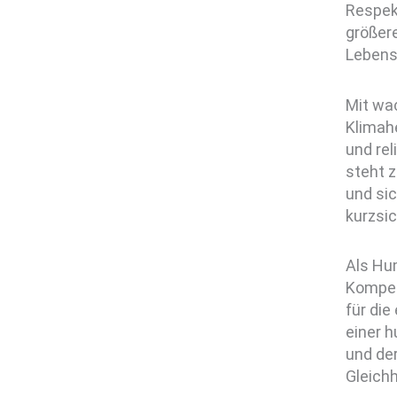
Respek
größere
Lebens
Mit wa
Klimah
und re
steht z
und sic
kurzsic
Als Hum
Kompet
für die
einer 
und der
Gleichh