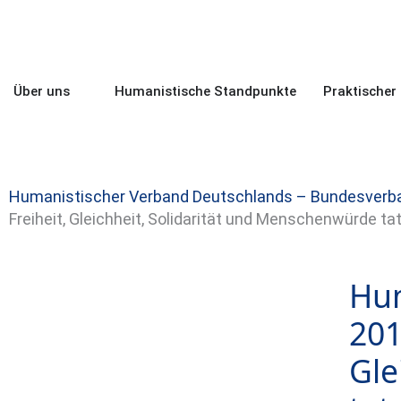
Zum
Inhalt
springen
Öffne Über uns
Über uns
Humanistische Standpunkte
Praktische
Humanistischer Verband Deutschlands – Bundesverb
Freiheit, Gleichheit, Solidarität und Menschenwürde ta
Hum
201
Gle