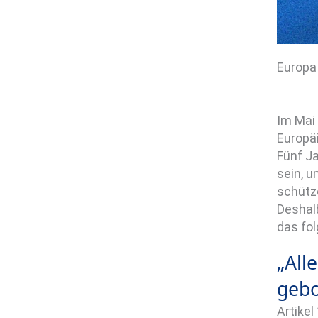
Europa
Im Mai
Europä
Fünf J
sein, 
schütze
Deshal
das fo
„All
gebo
Artike