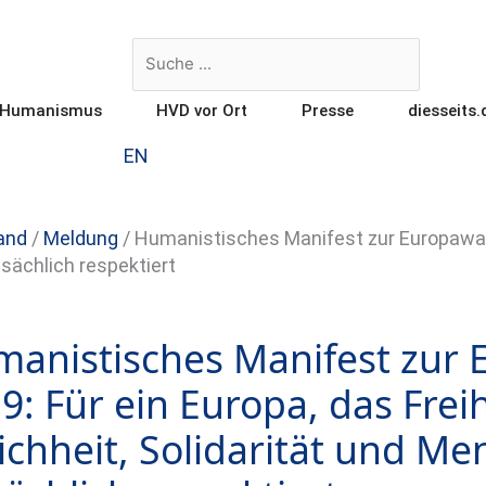
Suche
Suche
Öffne Praktischer Humanismus
Öffne HVD vor Ort
Öffne Presse
r Humanismus
HVD vor Ort
Presse
diesseits.
EN
and
/
Meldung
/
Humanistisches Manifest zur Europawahl
tsächlich respektiert
anistisches Manifest zur
9: Für ein Europa, das Freih
ichheit, Solidarität und 