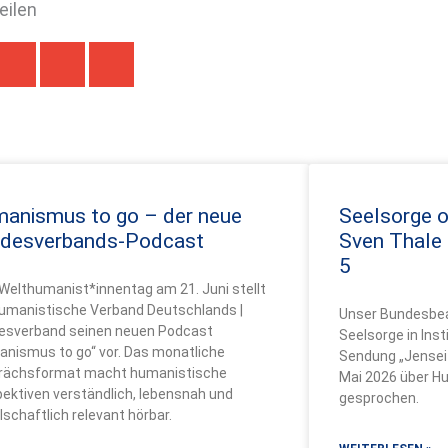
teilen
anismus to go – der neue
Seelsorge 
desverbands-Podcast
Sven Thale
5
elthumanist*innentag am 21. Juni stellt
Humanistische Verband Deutschlands |
Unser Bundesbea
esverband seinen neuen Podcast
Seelsorge in Inst
nismus to go“ vor. Das monatliche
Sendung „Jenseit
rächsformat macht humanistische
Mai 2026 über Hu
ektiven verständlich, lebensnah und
gesprochen.
lschaftlich relevant hörbar.