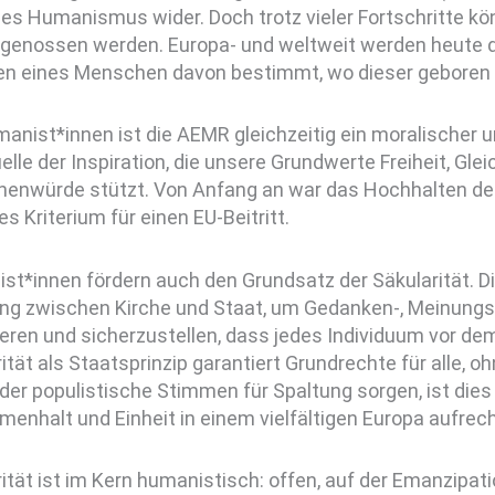
des Humanismus wider. Doch trotz vieler Fortschritte k
l genossen werden. Europa- und weltweit werden heute 
en eines Menschen davon bestimmt, wo dieser geboren 
anist*innen ist die AEMR gleichzeitig ein moralischer 
elle der Inspiration, die unsere Grundwerte Freiheit, Gleic
enwürde stützt. Von Anfang an war das Hochhalten de
es Kriterium für einen EU-Beitritt.
t*innen fördern auch den Grundsatz der Säkularität. Di
ng zwischen Kirche und Staat, um Gedanken-, Meinungs-
eren und sicherzustellen, dass jedes Individuum vor dem
ität als Staatsprinzip garantiert Grundrechte für alle, oh
n der populistische Stimmen für Spaltung sorgen, ist dies
enhalt und Einheit in einem vielfältigen Europa aufrec
ität ist im Kern humanistisch: offen, auf der Emanzipa