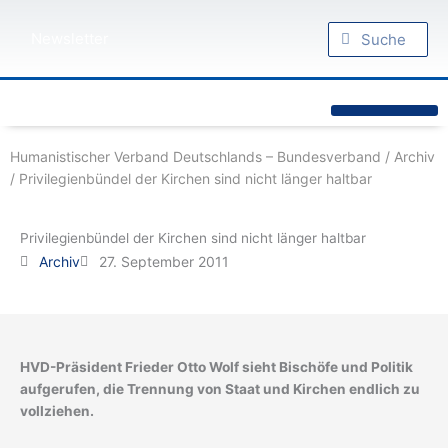
Zum
Suche
Inhalt
Suche
Newsletter
springen
Humanistische Standpunkte
Praktischer Humanismus
diesseits.de – Das Humanistische Magazin
Humanistischer Verband Deutschlands – Bundesverband
/
Archiv
/
Privilegienbündel der Kirchen sind nicht länger haltbar
Privilegienbündel der Kirchen sind nicht länger haltbar
Archiv
27. September 2011
HVD-Präsident Frieder Otto Wolf sieht Bischöfe und Politik
aufgerufen, die Trennung von Staat und Kirchen endlich zu
vollziehen.