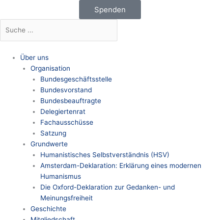
Zum
Newsletter
Spenden
Inhalt
Suche
Suche
springen
Über uns
Organisation
Bundesgeschäftsstelle
Bundesvorstand
Bundesbeauftragte
Delegiertenrat
Fachausschüsse
Satzung
Grundwerte
Humanistisches Selbstverständnis (HSV)
Amsterdam-Deklaration: Erklärung eines modernen
Humanismus
Die Oxford-Deklaration zur Gedanken- und
Meinungsfreiheit
Geschichte
Mitgliedschaft