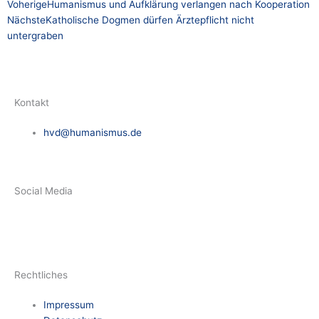
Zurück
Nächster
Voherige
Humanismus und Aufklärung verlangen nach Kooperation
Nächste
Katholische Dogmen dürfen Ärztepflicht nicht
untergraben
Kontakt
hvd@humanismus.de
Social Media
F
L
a
i
Rechtliches
c
n
Impressum