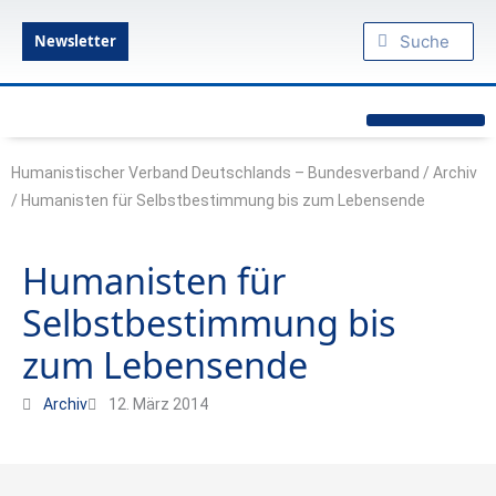
Zum
Suche
Suche
Inhalt
Newsletter
springen
Humanistische Standpunkte
Praktischer Humanismus
diesseits.de – Das Humanistische Magazin
Humanistischer Verband Deutschlands – Bundesverband
/
Archiv
/
Humanisten für Selbstbestimmung bis zum Lebensende
Humanisten für
Selbstbestimmung bis
zum Lebensende
Archiv
12. März 2014