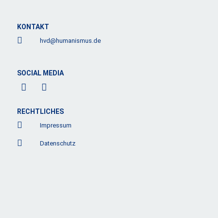
KONTAKT
hvd@humanismus.de
SOCIAL MEDIA
F
L
a
i
c
n
e
k
RECHTLICHES
b
e
Impressum
o
d
o
i
Datenschutz
k
n