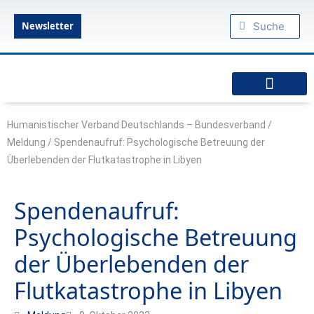
Zum
Suche
Suche
Inhalt
Newsletter
springen
Humanistische Standpunkte
Praktischer Humanismus
diesseits.de – Das Humanistische Magazin
Humanistischer Verband Deutschlands – Bundesverband
/
Meldung
/
Spendenaufruf: Psychologische Betreuung der
Überlebenden der Flutkatastrophe in Libyen
Spendenaufruf:
Psychologische Betreuung
der Überlebenden der
Flutkatastrophe in Libyen