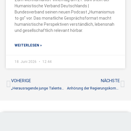
Humanistische Verband Deutschlands |
Bundesverband seinen neuen Podcast „Humanismus
to go“ vor. Das monatliche Gesprächsformat macht
humanistische Perspektiven verständlich, lebensnah
und gesellschaftlich relevant hörbar.
WEITERLESEN »
18. Juni 2026
12:44
Zurück
Nä
VOHERIGE
NÄCHSTE
„Herausragende junge Talente“ – 16 neue Suttner-Stipendiat*innen
Anhörung der Regierungskommission zum Schwangerschaftsabbruch: Humanistische Position und interne Kontroverse in der EKD