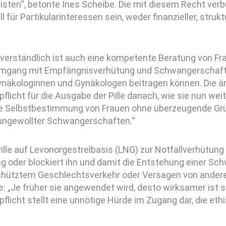
sten“, betonte Ines Scheibe. Die mit diesem Recht ver
ll für Partikularinteressen sein, weder finanzieller, struk
tverständlich ist auch eine kompetente Beratung von Fr
mgang mit Empfängnisverhütung und Schwangerschaft e
näkologinnen und Gynäkologen beitragen können. Die är
flicht für die Ausgabe der Pille danach, wie sie nun wei
ie Selbstbestimmung von Frauen ohne überzeugende Grü
 ungewollter Schwangerschaften.“
ille auf Levonorgestrelbasis (LNG) zur Notfallverhütun
ng oder blockiert ihn und damit die Entstehung einer S
hütztem Geschlechtsverkehr oder Versagen von andere
: „Je früher sie angewendet wird, desto wirksamer ist s
flicht stellt eine unnötige Hürde im Zugang dar, die eth