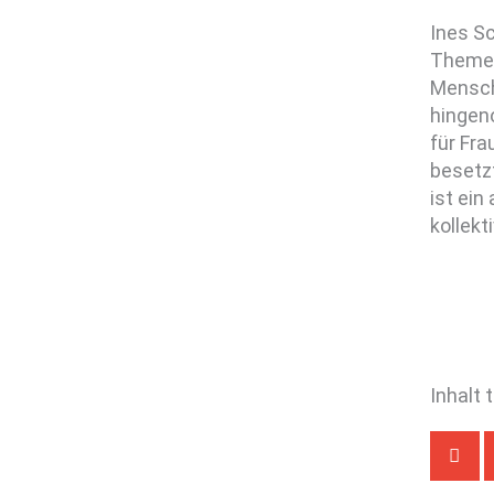
Ines S
Themen
Mensch
hingen
für Fr
besetzt
ist ein
kollekt
Inhalt 