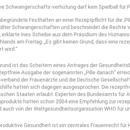
ve Schwangerschafts-verhütung darf kein Spielball für P
begründete Festhalten an einer Rezeptpflicht für die ‚Pi
llter Schwangerschaften und beschneidet die Rechte v
, erklärte Ines Scheibe aus dem Präsidium des Humani
lands am Freitag. „Es gibt keinen Grund, dass eine rez
rt wird.“
grund ist das Scheitern eines Antrages der Gesundheit
zeptfreie Ausgabe der sogenannten „Pille danach“ erreic
verband der Frauenärzte und die Deutsche Gesellschaft
hilfe hatten sich dagegen ausgesprochen. Die rezeptfre
ischen Staaten erlaubt. Experten des Bundesamts für A
nprodukte hatten schon 2004 eine Empfehlung zur reze
rd auch von der Weltgesundheitsorganisation WHO für u
produktive Gesundheit ist ein zentrales Frauenrecht fü