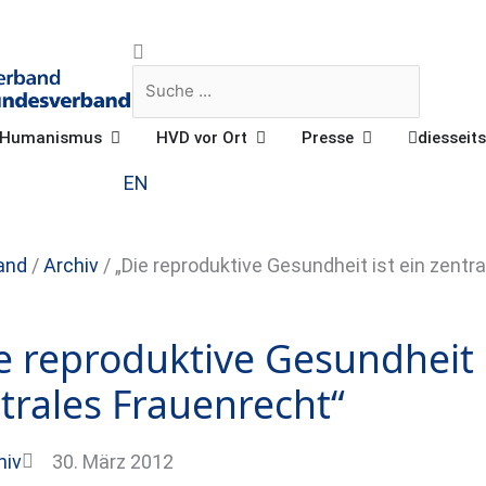
Suche
Suche
Öffne Praktischer Humanismus
Öffne HVD vor Ort
Öffne Presse
r Humanismus
HVD vor Ort
Presse
diesseits
EN
and
/
Archiv
/
„Die reproduktive Gesundheit ist ein zentr
e reproduktive Gesundheit i
trales Frauenrecht“
hiv
30. März 2012