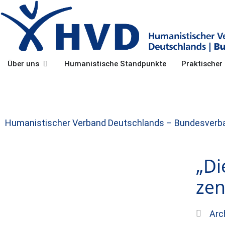
Zum
Inhalt
springen
Öffne Über uns
Über uns
Humanistische Standpunkte
Praktische
Humanistischer Verband Deutschlands – Bundesverb
„Di
zen
Arc