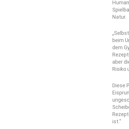
Humani
Spielba
Natur.
„Selbs
beim U
dem Gy
Rezeptp
aber d
Risiko
Diese P
Eispru
ungesc
Scheibe
Rezeptp
ist.“