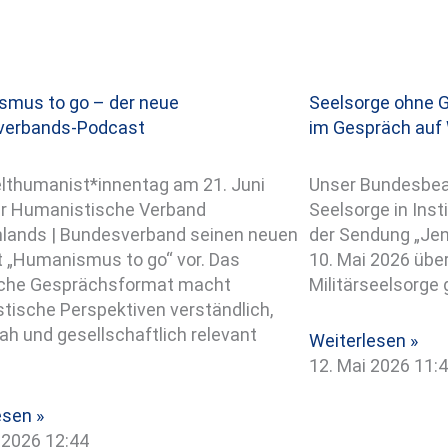
mus to go – der neue
Seelsorge ohne 
verbands-Podcast
im Gespräch auf
thumanist*innentag am 21. Juni
Unser Bundesbea
der Humanistische Verband
Seelsorge in Insti
lands | Bundesverband seinen neuen
der Sendung „Jen
 „Humanismus to go“ vor. Das
10. Mai 2026 übe
iche Gesprächsformat macht
Militärseelsorge
tische Perspektiven verständlich,
ah und gesellschaftlich relevant
Weiterlesen »
12. Mai 2026
11:
esen »
i 2026
12:44