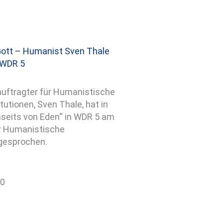
Gott – Humanist Sven Thale
 WDR 5
uftragter für Humanistische
tutionen, Sven Thale, hat in
seits von Eden“ in WDR 5 am
r Humanistische
 gesprochen.
40