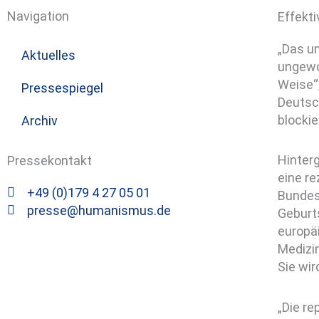
Navigation
Effekti
„Das un
Aktuelles
ungewo
Weise“
Pressespiegel
Deutsch
blockie
Archiv
Hinter
Pressekontakt
eine re
+49 (0)179 4 27 05 01
Bundes
presse@humanismus.de
Geburts
europä
Medizi
Sie wi
„Die re